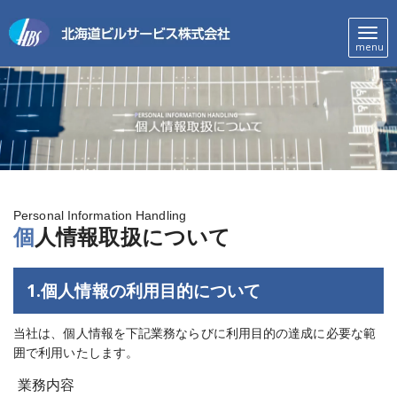
メ
menu
ニ
ュ
ー
Personal Information Handling
個
人情報取扱について
1.個人情報の利用目的について
当社は、個人情報を下記業務ならびに利用目的の達成に必要な範
囲で利用いたします。
業務内容